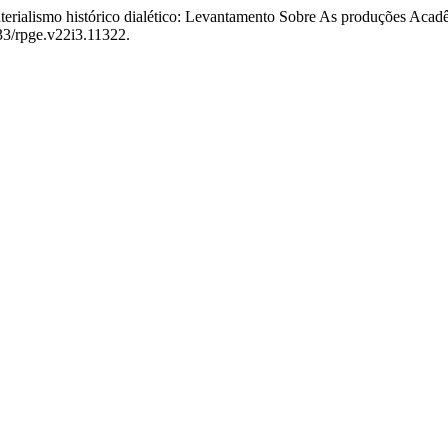
 Materialismo histórico dialético: Levantamento Sobre As produções Ac
633/rpge.v22i3.11322.