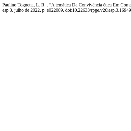
Paulino Tognetta, L. R. . “A temática Da Convivência ética Em Cont
esp.3, julho de 2022, p. e022089, doi:10.22633/rpge.v26iesp.3.16949