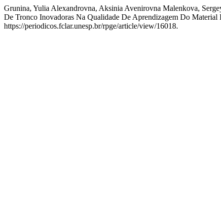
Grunina, Yulia Alexandrovna, Aksinia Avenirovna Malenkova, Serg
De Tronco Inovadoras Na Qualidade De Aprendizagem Do Material 
https://periodicos.fclar.unesp.br/rpge/article/view/16018.