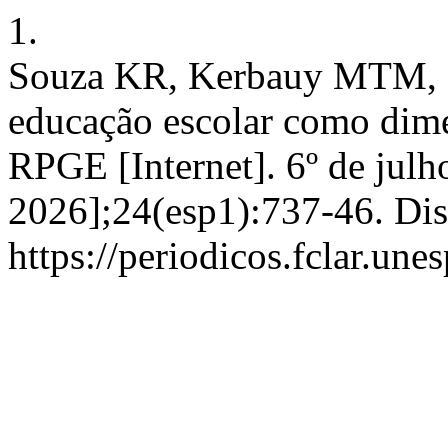
1.
Souza KR, Kerbauy MTM, Si
educação escolar como dime
RPGE [Internet]. 6º de julh
2026];24(esp1):737-46. Di
https://periodicos.fclar.une