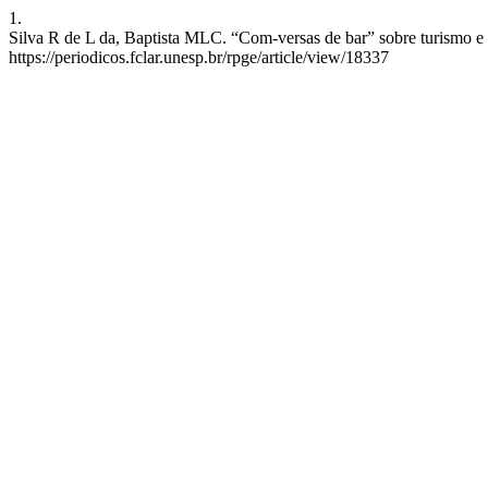
1.
Silva R de L da, Baptista MLC. “Com-versas de bar” sobre turismo e 
https://periodicos.fclar.unesp.br/rpge/article/view/18337