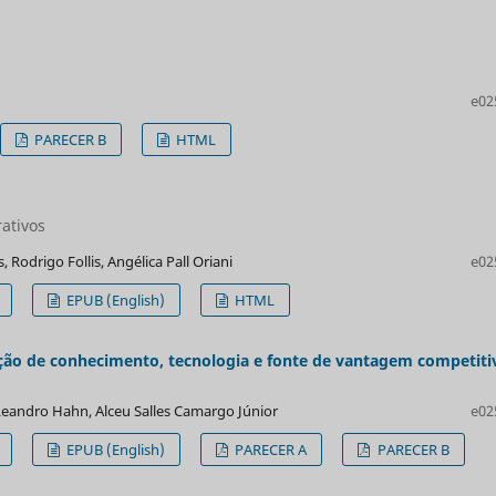
e02
PARECER B
HTML
rativos
Rodrigo Follis, Angélica Pall Oriani
e02
EPUB (English)
HTML
ação de conhecimento, tecnologia e fonte de vantagem competiti
Leandro Hahn, Alceu Salles Camargo Júnior
e02
EPUB (English)
PARECER A
PARECER B