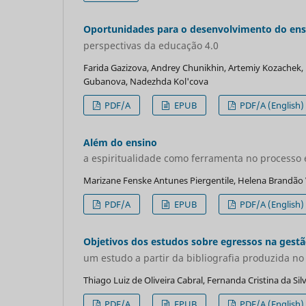
Oportunidades para o desenvolvimento do ensin
perspectivas da educação 4.0
Farida Gazizova, Andrey Chunikhin, Artemiy Kozachek, 
Gubanova, Nadezhda Kol'cova
PDF/A
EPUB
PDF/A (English)
Além do ensino
a espiritualidade como ferramenta no processo
Marizane Fenske Antunes Piergentile, Helena Brandão 
PDF/A
EPUB
PDF/A (English)
Objetivos dos estudos sobre egressos na gestão
um estudo a partir da bibliografia produzida no
Thiago Luiz de Oliveira Cabral, Fernanda Cristina da Silv
PDF/A
EPUB
PDF/A (English)