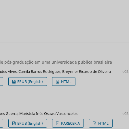
e pós-graduação em uma universidade pública brasileira
des Alves, Camila Barros Rodrigues, Breynner Ricardo de Oliveira
e02
EPUB (English)
HTML
aes Guerra, Maristela Inês Osawa Vasconcelos
e02
EPUB (English)
PARECER A
HTML