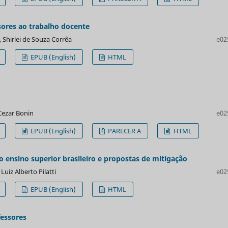
sores ao trabalho docente
 Shirlei de Souza Corrêa
e02
EPUB (English)
HTML
 Cezar Bonin
e02
EPUB (English)
PARECER A
HTML
 ensino superior brasileiro e propostas de mitigação
Luiz Alberto Pilatti
e02
EPUB (English)
HTML
fessores