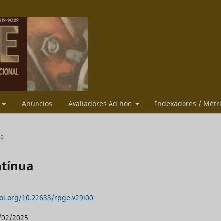
s
Anúncios
Avaliadores Ad hoc
Indexadores / Métr
ua
ntínua
doi.org/10.22633/rpge.v29i00
/02/2025