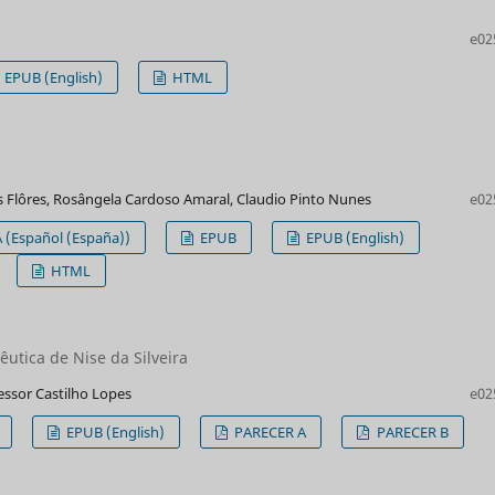
e02
EPUB (English)
HTML
s Flôres, Rosângela Cardoso Amaral, Claudio Pinto Nunes
e02
 (Español (España))
EPUB
EPUB (English)
HTML
utica de Nise da Silveira
fessor Castilho Lopes
e02
EPUB (English)
PARECER A
PARECER B