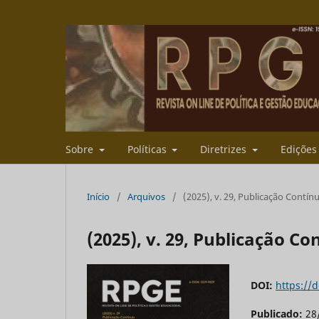
Sobre
Políticas
Diretrizes
Ediçõe
Início
/
Arquivos
/
(2025), v. 29, Publicação Contín
(2025), v. 29, Publicação Co
DOI:
https://
Publicado:
28