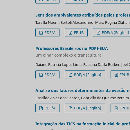
Sentidos ambivalentes atribuídos pelos profes
Tarsilla Noemi Bertoli Alexandrino, Mara Regina Zluhan,
PDF/A
EPUB
PDF/A (English)
Professores Brasileiros no PDPI-EUA
um olhar complexo e transcultural
Daiane Patrícia Lopes Lima, Fabiana Dalila Becker, Joel
PDF/A
PDF/A (English)
EPUB
Análise dos fatores determinantes da evasão no
Cassilda Alves dos Santos, Gabrielly de Queiroz Pereira, 
PDF/A
PDF/A (English)
EPUB
Integração das TICS na formação inicial de pro