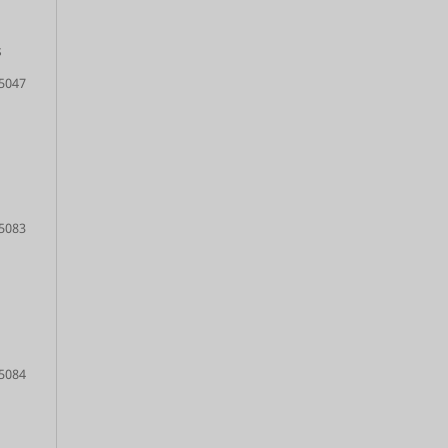
s
5047
5083
5084