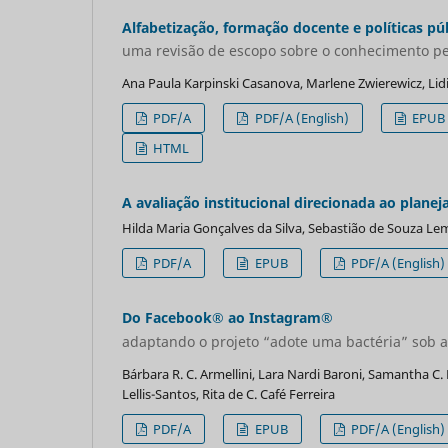
Alfabetização, formação docente e políticas pú
uma revisão de escopo sobre o conhecimento pe
Ana Paula Karpinski Casanova, Marlene Zwierewicz, Li
PDF/A
PDF/A (English)
EPUB
HTML
A avaliação institucional direcionada ao plane
Hilda Maria Gonçalves da Silva, Sebastião de Souza Le
PDF/A
EPUB
PDF/A (English)
Do Facebook® ao Instagram®
adaptando o projeto “adote uma bactéria” sob a
Bárbara R. C. Armellini, Lara Nardi Baroni, Samantha C
Lellis-Santos, Rita de C. Café Ferreira
PDF/A
EPUB
PDF/A (English)