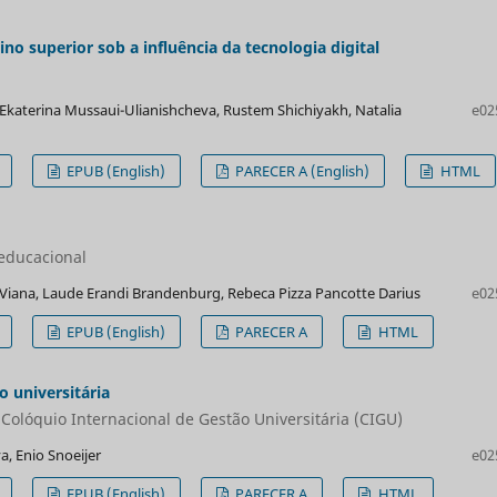
o superior sob a influência da tecnologia digital
Ekaterina Mussaui-Ulianishcheva, Rustem Shichiyakh, Natalia
e02
EPUB (English)
PARECER A (English)
HTML
 educacional
Viana, Laude Erandi Brandenburg, Rebeca Pizza Pancotte Darius
e02
EPUB (English)
PARECER A
HTML
 universitária
 Colóquio Internacional de Gestão Universitária (CIGU)
a, Enio Snoeijer
e02
EPUB (English)
PARECER A
HTML