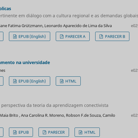
blicas
rtinente em diálogo com a cultura regional e as demandas globai
diane Fatima Grützmann, Leonardo Aparecido de Lima da Silva
e02
EPUB (English)
PARECER A
PARECER B
jamento na universidade
mes
e02
EPUB (English)
HTML
 perspectiva da teoria da aprendizagem conectivista
. Maia Brito , Ana Carolina R. Moreno, Robson F.de Souza, Camilo
e02
EPUB
PARECER
HTML