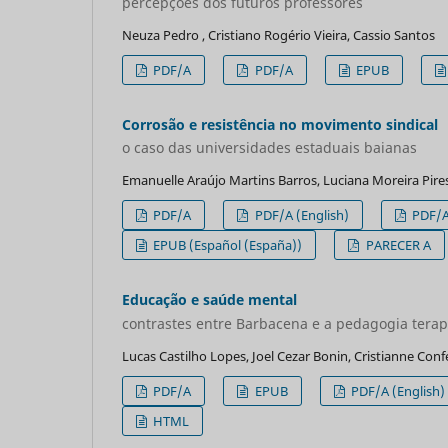
percepções dos futuros professores
Neuza Pedro , Cristiano Rogério Vieira, Cassio Santos
PDF/A
PDF/A
EPUB
Corrosão e resistência no movimento sindical
o caso das universidades estaduais baianas
Emanuelle Araújo Martins Barros, Luciana Moreira Pire
PDF/A
PDF/A (English)
PDF/A
EPUB (Español (España))
PARECER A
Educação e saúde mental
contrastes entre Barbacena e a pedagogia terapê
Lucas Castilho Lopes, Joel Cezar Bonin, Cristianne Con
PDF/A
EPUB
PDF/A (English)
HTML