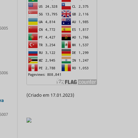
5005
5006
(Criado em 17.01.2023)
va
5007