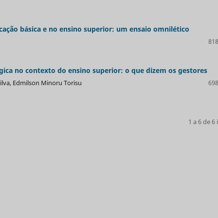
cação básica e no ensino superior: um ensaio omnilético
818
ógica no contexto do ensino superior: o que dizem os gestores
lva, Edmilson Minoru Torisu
698
1 a 6 de 6 