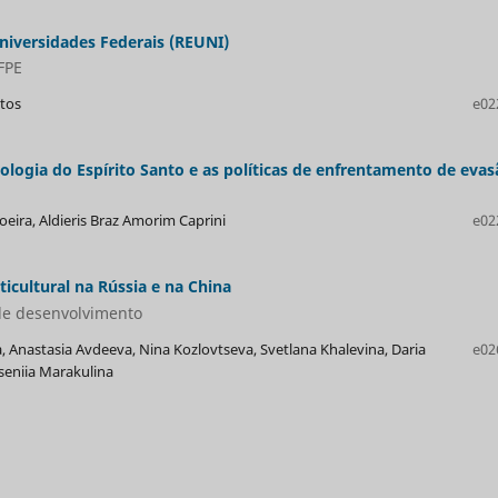
iversidades Federais (REUNI)
FPE
ntos
e02
nologia do Espírito Santo e as políticas de enfrentamento de eva
oeira, Aldieris Braz Amorim Caprini
e02
icultural na Rússia e na China
de desenvolvimento
, Anastasia Avdeeva, Nina Kozlovtseva, Svetlana Khalevina, Daria
e02
eniia Marakulina