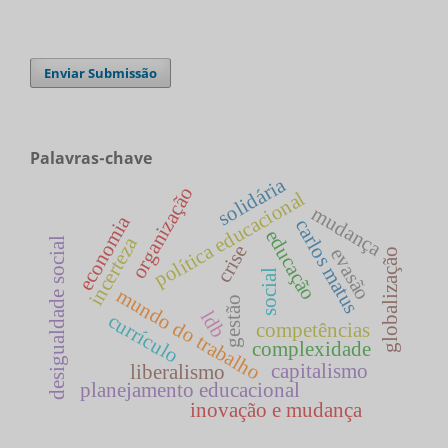
Enviar Submissão
Palavras-chave
solidária
organização
política educacional
mudança
economia
carlos matus
educação
incerteza
desigualdade social
crise
evasão
globalização
social
mundo do trabalho
gestão
ldb
currículo
competências
complexidade
capitalismo
liberalismo
planejamento educacional
inovação e mudança