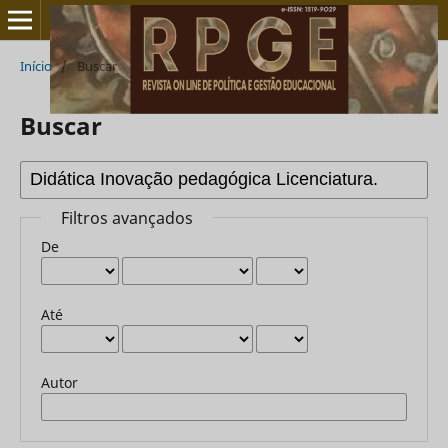
Início
/
Buscar
Buscar
Filtros avançados
De
Até
Autor