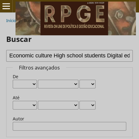
Início
/
Buscar
Buscar
Filtros avançados
De
Até
Autor