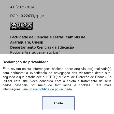
A1 (2021-2024)
DOI: 10.22633/rpge
Faculdade de Ciências e Letras, Campus de
Araraquara, Unesp
Departamento Ciências da Educação
Rodovia Araraquara-Jaú, km 1
Caixa Postal 174 – CEP 14800-901
Declaração de privacidade
Araraquara – SP – Brasil
Esta revista coleta informações básicas sobre a(s) visita(s) realizada(s)
para aprimorar a experiência de navegação dos visitantes deste site,
segundo o que estabelece a LGPD (Lei Geral de Proteção de Dados). Ao
utilizar este site, você concorda com a coleta e tratamento de seus
dados pessoais por meio de formulários e cookies. Para mais
informações,
leia nossa política de privacidade.
Aceito