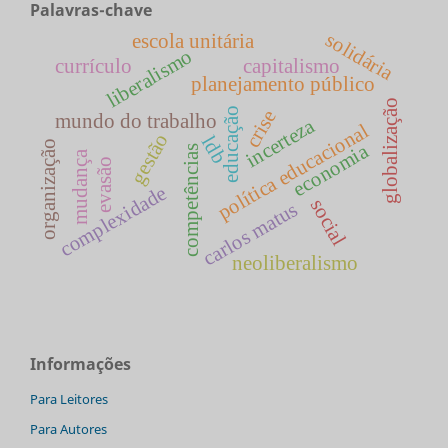
Palavras-chave
solidária
escola unitária
liberalismo
currículo
capitalismo
planejamento público
globalização
educação
crise
mundo do trabalho
incerteza
política educacional
gestão
ldb
organização
economia
competências
mudança
evasão
complexidade
social
carlos matus
neoliberalismo
Informações
Para Leitores
Para Autores