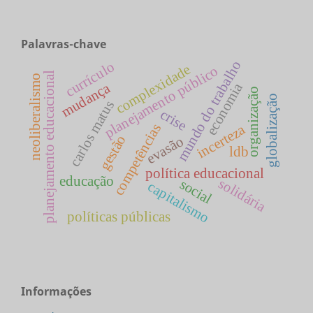
Palavras-chave
mundo do trabalho
currículo
complexidade
planejamento público
planejamento educacional
neoliberalismo
mudança
economia
organização
globalização
carlos matus
crise
competências
incerteza
gestão
evasão
ldb
política educacional
educação
solidária
social
capitalismo
políticas públicas
Informações