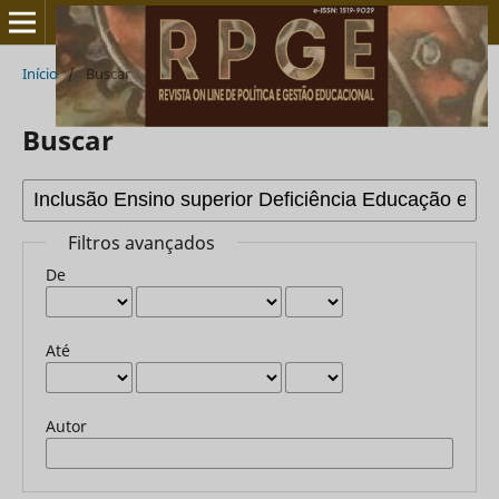
Início
/
Buscar
Buscar
Filtros avançados
De
Até
Autor