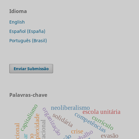
Idioma
English
Español (España)
Português (Brasil)
Enviar Submissão
Palavras-chave
capitalismo
neoliberalismo
organização
escola unitária
competências
solidária
complexidade
currículo
crise
evasão