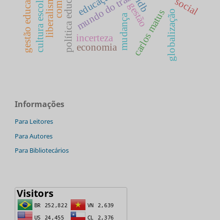
política educacional
gestão educacional
mundo do trabalho
educação
liberalismo
cultura escolar
social
ldb
gestão
carlos matus
globalização
mudança
incerteza
economia
Informações
Para Leitores
Para Autores
Para Bibliotecários