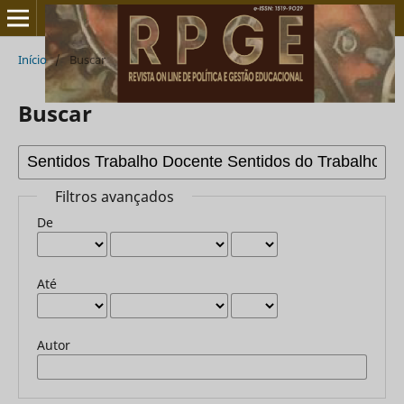
Início
/
Buscar
Buscar
Filtros avançados
De
Até
Autor