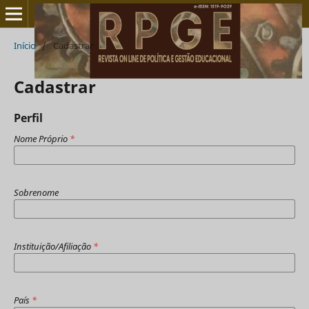
Início
/
Cadastrar
Cadastrar
Perfil
Nome Próprio
*
Sobrenome
Instituição/Afiliação
*
País
*