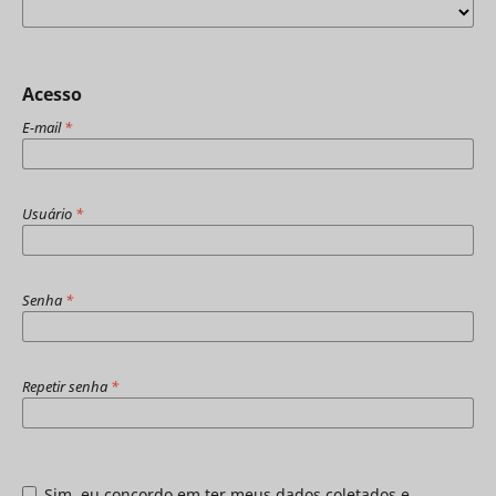
Acesso
E-mail
*
Usuário
*
Senha
*
Repetir senha
*
Sim, eu concordo em ter meus dados coletados e