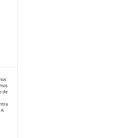
mos
emos
o de
ntra
 A