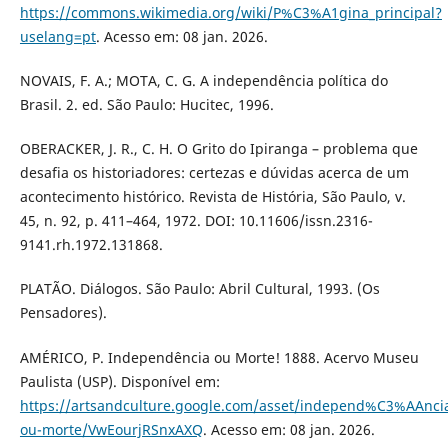
https://commons.wikimedia.org/wiki/P%C3%A1gina_principal?
uselang=pt
. Acesso em: 08 jan. 2026.
NOVAIS, F. A.; MOTA, C. G. A independência política do
Brasil. 2. ed. São Paulo: Hucitec, 1996.
OBERACKER, J. R., C. H. O Grito do Ipiranga – problema que
desafia os historiadores: certezas e dúvidas acerca de um
acontecimento histórico. Revista de História, São Paulo, v.
45, n. 92, p. 411–464, 1972. DOI: 10.11606/issn.2316-
9141.rh.1972.131868.
PLATÃO. Diálogos. São Paulo: Abril Cultural, 1993. (Os
Pensadores).
AMÉRICO, P. Independência ou Morte! 1888. Acervo Museu
Paulista (USP). Disponível em:
https://artsandculture.google.com/asset/independ%C3%AAnci
ou-morte/VwEourjRSnxAXQ
. Acesso em: 08 jan. 2026.