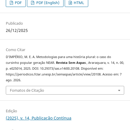
PDF
PDF (English)
HTML
Publicado
26/12/2025
Como Citar
D’IMPÉRIO, M. E. A. Metodologias para uma história plural: o caso do
cursinho popular geração NEAR.
Revista Sem Aspas
, Araraquara, v. 14, n. 00,
p. e025014, 2025. DOI: 10.29373/sas.v14i00.20108. Disponível em:
https://periodicos.fclar.unesp.br/semaspas/article/view/20108. Acesso em: 7
ago. 2026.
Fomatos de Citação
Edição
(2025), v. 14, Publicação Contínua