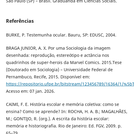
São Paulo (SP) – Brasil. Graduanda em Ciências Sociais.
Referências
BURKE, P. Testemunha ocular. Bauru, SP: EDUSC, 2004.
BRAGA JUNIOR, A. X. Por uma Sociologia da imagem
desenhada: reprodução, estereótipo e actância nos
quadrinhos de super-herois da Marvel Comics. 2015.Tese
(Doutorado em Sociologia) – Universidade Federal de
Pernambuco, Recife, 2015. Disponível em:
https://repositorio.ufpe.br/bitstream/123456789/16364/1/%5
Acesso em: 07 jan. 2026.
CAIMI, F. E. História escolar e memória coletiva: como se
ensina? Como se aprende? In: ROCHA, H. A. B.; MAGALHÃES,
M.; GONTIJO, R. (org.). A escrita da história escolar:
memória e historiografia. Rio de Janeiro: Ed. FGV, 2009. p.
65–79.