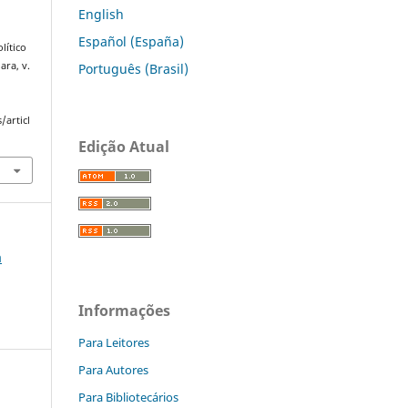
English
Español (España)
lítico
ara, v.
Português (Brasil)
/articl
Edição Atual
a
Informações
Para Leitores
Para Autores
Para Bibliotecários