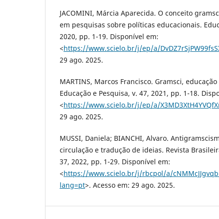
JACOMINI, Márcia Aparecida. O conceito gramsc
em pesquisas sobre políticas educacionais. Educ
2020, pp. 1-19. Disponível em:
<
https://www.scielo.br/j/ep/a/DvDZ7rSjPW99fsS
29 ago. 2025.
MARTINS, Marcos Francisco. Gramsci, educação e
Educação e Pesquisa, v. 47, 2021, pp. 1-18. Disp
<
https://www.scielo.br/j/ep/a/X3MD3XtH4YVQf
29 ago. 2025.
MUSSI, Daniela; BIANCHI, Alvaro. Antigramscism
circulação e tradução de ideias. Revista Brasileir
37, 2022, pp. 1-29. Disponível em:
<
https://www.scielo.br/j/rbcpol/a/cNMMcJJgvq
lang=pt
>. Acesso em: 29 ago. 2025.