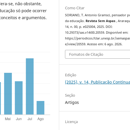
era-se, não obstante,
Como Citar
ducação só pode ocorrer
SORIANO, T. Antonio Gramsci, pensador po
conceitos e argumentos.
da educação.
Revista Sem Aspas
, Araraqu
14, n. 00, p. e025004, 2025. DOI:
10.29373/sas.v14i00.20559. Disponível em:
https://periodicos.fclar.unesp.br/semaspas
e/view/20559. Acesso em: 6 ago. 2026.
Fomatos de Citação
Edição
(2025), v. 14, Publicação Contínu
Seção
Artigos
Licença