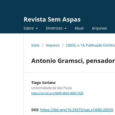
Revista Sem Aspas
Sobre
Diretrizes
Atual
Arquivos
Início
/
Arquivos
/
(2025), v. 14, Publicação Contín
Antonio Gramsci, pensador 
Tiago Soriano
Universidade de São Paulo
https://orcid.org/0009-0003-4605-7328
DOI:
https://doi.org/10.29373/sas.v14i00.20559