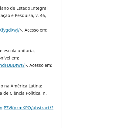
iano de Estado Integral
ação e Pesquisa, v. 46,
XfygdXwj/
>. Acesso em:
 escola unitária.
onível em:
XndFDBDtws/
>. Acesso em:
o na América Latina:
a de Ciência Política, n.
bnjP3VKpkmKPQ/abstract/?