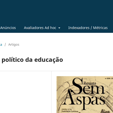
Anúncios
Avaliadores Ad hoc
Indexadores / Métricas
ua
/
Artigos
político da educação