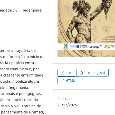
iedade civil, Hegemonia,
ntar a trajetória de
 de formação, o início de
racia operária em sua
ento comunista e, por
PDF
PDF (English)
a a crescente enfermidade
HTML
eguida, mobiliza alguns
civil, hegemonia,
ucacionais e pedagógicas,
Publicado
o dos intelectuais da
29/12/2025
Escola Nova. Trata-se de
do pensamento de Gramsci,