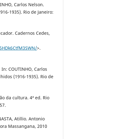
INHO, Carlos Nelson.
1916-1935). Rio de Janeiro:
ucador. Cadernos Cedes,
yM5HDk6CtfM3SWN/
>.
. In: COUTINHO, Carlos
olhidos (1916-1935). Rio de
o da cultura. 4ª ed. Rio
57.
STA, Atillio. Antonio
tora Massangana, 2010