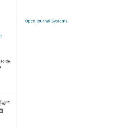
Open Journal Systems
a
-
são de
s
0