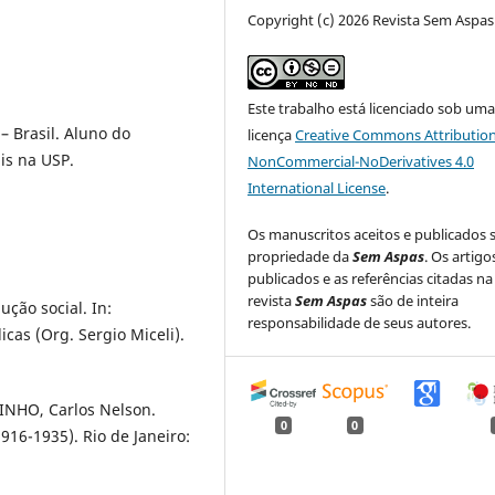
Copyright (c) 2026 Revista Sem Aspas
Este trabalho está licenciado sob um
– Brasil. Aluno do
licença
Creative Commons Attribution
is na USP.
NonCommercial-NoDerivatives 4.0
International License
.
Os manuscritos aceitos e publicados 
propriedade da
Sem Aspas
. Os artigo
publicados e as referências citadas na
revista
Sem Aspas
são de inteira
ção social. In:
responsabilidade de seus autores.
cas (Org. Sergio Miceli).
INHO, Carlos Nelson.
0
0
1916-1935). Rio de Janeiro: