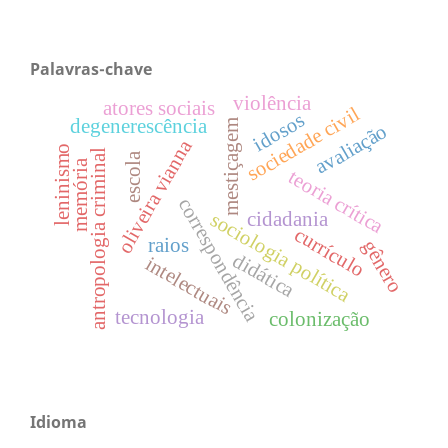
Palavras-chave
violência
atores sociais
sociedade civil
idosos
degenerescência
mestiçagem
avaliação
oliveira vianna
leninismo
antropologia criminal
escola
memória
teoria crítica
correspondência
cidadania
sociologia política
currículo
raios
gênero
didática
intelectuais
tecnologia
colonização
Idioma