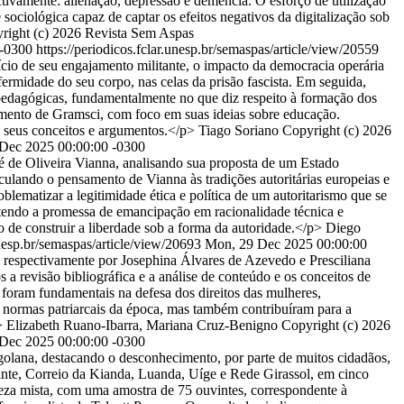
tivamente: alienação, depressão e demência. O esforço de utilização
ociológica capaz de captar os efeitos negativos da digitalização sob
right (c) 2026 Revista Sem Aspas
 -0300
https://periodicos.fclar.unesp.br/semaspas/article/view/20559
cio de seu engajamento militante, o impacto da democracia operária
ermidade do seu corpo, nas celas da prisão fascista. Em seguida,
e pedagógicas, fundamentalmente no que diz respeito à formação dos
nsamento de Gramsci, com foco em suas ideias sobre educação.
 seus conceitos e argumentos.</p>
Tiago Soriano
Copyright (c) 2026
Dec 2025 00:00:00 -0300
é de Oliveira Vianna, analisando sua proposta de um Estado
culando o pensamento de Vianna às tradições autoritárias europeias e
ematizar a legitimidade ética e política de um autoritarismo que se
rtendo a promessa de emancipação em racionalidade técnica e
de construir a liberdade sob a forma da autoridade.</p>
Diego
unesp.br/semaspas/article/view/20693
Mon, 29 Dec 2025 00:00:00
respectivamente por Josephina Álvares de Azevedo e Presciliana
 a revisão bibliográfica e a análise de conteúdo e os conceitos de
foram fundamentais na defesa dos direitos das mulheres,
normas patriarcais da época, mas também contribuíram para a
>
Elizabeth Ruano-Ibarra, Mariana Cruz-Benigno
Copyright (c) 2026
Dec 2025 00:00:00 -0300
golana, destacando o desconhecimento, por parte de muitos cidadãos,
inte, Correio da Kianda, Luanda, Uíge e Rede Girassol, em cinco
eza mista, com uma amostra de 75 ouvintes, correspondente à