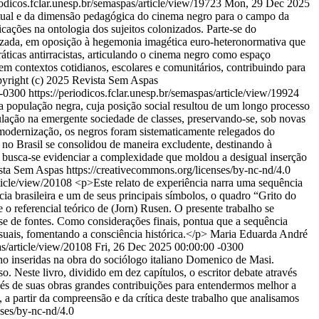
iodicos.fclar.unesp.br/semaspas/article/view/19723
Mon, 29 Dec 2025
eitual e da dimensão pedagógica do cinema negro para o campo da
cações na ontologia dos sujeitos colonizados. Parte-se do
rizada, em oposição à hegemonia imagética euro-heteronormativa que
práticas antirracistas, articulando o cinema negro como espaço
m contextos cotidianos, escolares e comunitários, contribuindo para
yright (c) 2025 Revista Sem Aspas
 -0300
https://periodicos.fclar.unesp.br/semaspas/article/view/19924
da população negra, cuja posição social resultou de um longo processo
ulação na emergente sociedade de classes, preservando-se, sob novas
 modernização, os negros foram sistematicamente relegados do
 no Brasil se consolidou de maneira excludente, destinando à
s, busca-se evidenciar a complexidade que moldou a desigual inserção
sta Sem Aspas https://creativecommons.org/licenses/by-nc-nd/4.0
rticle/view/20108
<p>Este relato de experiência narra uma sequência
a brasileira e um de seus principais símbolos, o quadro “Grito do
o referencial teórico de (Jorn) Rusen. O presente trabalho se
ise de fontes. Como considerações finais, pontua que a sequência
visuais, fomentando a consciência histórica.</p>
Maria Eduarda André
as/article/view/20108
Fri, 26 Dec 2025 00:00:00 -0300
ho inseridas na obra do sociólogo italiano Domenico de Masi.
 Neste livro, dividido em dez capítulos, o escritor debate através
ravés de suas obras grandes contribuições para entendermos melhor a
a partir da compreensão e da crítica deste trabalho que analisamos
ses/by-nc-nd/4.0