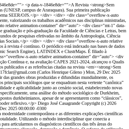
-v-1846e8de=""> <p data-v-1846e8de="">A Revista <strong>Sem
tras (UNESP, campus de Araraquara). Sua primeira publicação
taforma SEER/OJS.</p> </div> </div> <div class="overflow-x-auto
te, valorizando os trabalhos acadêmicos nas disciplinas ministradas,
to relative animation-container" dir="auto"> <div class="mt-1" data-
 graduação e pós-graduação da Faculdade de Ciências e Letras, bem
oriundos de pesquisas efetivadas no âmbito da Antropologia, Ciência
ncias Sociais.</p> </div> </div> <div class="overflow-x-auto relative
à revista é contínuo. O periódico está indexado nas bases de dados
emic Search Engine), LATINDEX e ClustrMaps. É filiado à
lass="overflow-x-auto relative animation-container" dir="auto"> <div
ção Contínua e, na avaliação CAPES 2021-2024, alcançou o Qualis
 publicados e as referências citadas na revista <em><strong>Sem
17fclar@gmail.com (Carlos Henrique Gileno )
Mon, 29 Dec 2025
r das grandes obras produzidas e difundidas mundialmente, os
e os principais sociólogos que se enquadram nesta vertente “canônica”
idade e aplicabilidade junto ao cenário social, estabelecendo novas
r, especificamente, uma análise do método sociológico de Durkheim,
upostos durkheimianos, apesar de se apresentarem como “clássicos”,
poder reflexivo.</p>
Diego José Casagrande
Copyright (c) 2026
Dec 2025 00:00:00 -0300
 modernidade contemporânea e as diferentes explicações científicas
talidade. Utilizando o método interdisciplinar que conecta a
ara articularmos os diagnósticos científicos das três áreas do