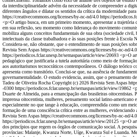
conhecimento. Tomamos como eixo de análise três objetos de estudo ce
da interdisciplinaridade advém da necessidade de compreender a digit
diferentes ângulos e dilatar os sentidos da crítica da modernidade par
https://creativecommons.org/licenses/by-nc-nd/4.0
https://periodicos.
<p>O artigo busca, em um primeiro momento, apresentar a trajetória 
em sua reflexão, seu momento como liderança do movimento comunista e,
mobiliza alguns conceitos fundamentais de sua obra (sociedade civil,
intelectuais da classe trabalhadora e às suas posições frente à Escol
Considera-se, não obstante, que o entendimento de suas posições so
Revista Sem Aspas https://creativecommons.org/licenses/by-nc-nd/4.
https://periodicos.fclar.unesp.br/semaspas/article/view/20693
<p>O art
pedagógico que justificaria a tutela autoritária como meio de formaçã
aos autoritarismos tecnocráticos contemporâneos. O diálogo teórico c
apresenta como transitório. Conclui-se que, na ausência de fundamen
governamentalidade. O estudo evidencia, assim, que o pensamento de 
Tadeu de Oliveira Rocha
Copyright (c) 2026 Revista Sem Aspas https
-0300
https://periodicos.fclar.unesp.br/semaspas/article/view/19862
<p
Duarte de Almeida, para a emancipação das brasileiras oitocentistas. P
imprensa oitocentista, mulheres, pensamento social latino-americano
especialmente no que tange à educação, compreendida como um meio e
formação de uma consciência crítica entre as mulheres, evidenciando 
Revista Sem Aspas https://creativecommons.org/licenses/by-nc-nd/4.
https://periodicos.fclar.unesp.br/semaspas/article/view/20125
<p>O art
dos princípios que regem os órgãos de comunicação social. A pesquis
províncias: Malanje, Kwanza Norte, Uíge, Kwanza Sul e Luanda. Metod