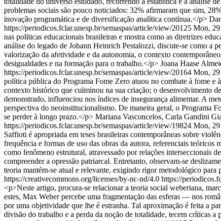
totalidade do universo estudado, recorrendo à estatística e à análise 
problemas sociais são pouco noticiados: 32% afirmaram que sim, 28% 
inovação programática e de diversificação analítica contínua.</p>
Dan
https://periodicos.fclar.unesp.br/semaspas/article/view/20125
Mon, 29
nas políticas educacionais brasileiras e mostra como as diretrizes ed
análise do legado de Johann Heinrich Pestalozzi, discute-se como a 
valorização da afetividade e da autonomia, o contexto contemporâneo 
desigualdades e na formação para o trabalho.</p>
Joana Haase Almeid
https://periodicos.fclar.unesp.br/semaspas/article/view/20164
Mon, 29
política pública do Programa Fome Zero atuou no combate à fome e à i
contexto histórico que culminou na sua criação; o desenvolvimento des
demonstrado, influenciou nos índices de insegurança alimentar. A metodo
perspectiva do neoinstitucionalismo. De maneira geral, o Programa Fo
se perder à longo prazo.</p>
Mariana Vasconcelos, Carla Gandini Gia
https://periodicos.fclar.unesp.br/semaspas/article/view/19824
Mon, 29
Saffioti é apropriada em teses brasileiras contemporâneas sobre violê
frequência e formas de uso das obras da autora, referenciais teóricos 
como fenômeno estrutural, atravessado por relações interseccionais de
compreender a opressão patriarcal. Entretanto, observam-se deslizame
teoria mantém-se atual e relevante, exigindo rigor metodológico para p
https://creativecommons.org/licenses/by-nc-nd/4.0
https://periodicos.
<p>Neste artigo, procura-se relacionar a teoria social weberiana, m
estes, Max Weber percebe uma fragmentação das esferas — nos românt
por uma objetividade que lhe é estranha. Tal aproximação é feita a p
divisão do trabalho e a perda da noção de totalidade, tecem críticas a