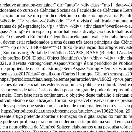
o relative animation-container" dir="auto"> <div class="mt-1" data
 docentes do curso de Ciências Sociais da Faculdade de Ciências e Le
licação tornou-se um periódico eletrônico online ao ingressar na Pla
1846e8de=""> <p data-v-1846e8de="">A revista é publicada continuamen
rogramas de pós-graduação.</p> </div> </div> <div class="overflow-x-au
/strong> é um espaço primordial para a divulgação dos trabalhos de
ais. O Conselho Editorial e Científico aceita para avaliação trabalhos 
os, devem estar relacionados a uma dessas três áreas principais das Ciê
=""> <p data-v-1846e8de="">O fluxo de avaliação dos artigos enviados 
RN, Sumários.org, Portal de Periódicos CAPES, BASE (Bielefeld Acad
pelo prefixo DOI (Digital Object Identifier).</p> </div> </div> <div c
1, a Revista <strong>Sem Aspas</strong> é um periódico de Publica
ão de propriedade da <em><strong>Sem Aspas</strong></em>. Os artigos
semaspas2017fclar@gmail.com (Carlos Henrique Gileno)
semaspas20
https://periodicos.fclar.unesp.br/semaspas/article/view/19622
<p>A parti
mações da vida social nas esferas econômica, política e cultural. Dentr
correntes de tais clássicos ainda possuem grande poder de reprodutibil
 seu meio. Com base nesta conjuntura, o objetivo deste trabalho é efetua
dividualismo e socialização. Tornou-se possível observar que os press
o dos aspectos que sustentam a sociedade moderna, tendo em vista seu 
0
https://periodicos.fclar.unesp.br/semaspas/article/view/19622
Mon, 29 
sente artigo pretende abordar a formação da digitalização do mundo na
de pode ser profícua para compreendermos este problema social em sua to
e a neurociência de Manfred Spitzer, elaboramos uma pesquisa teórica p