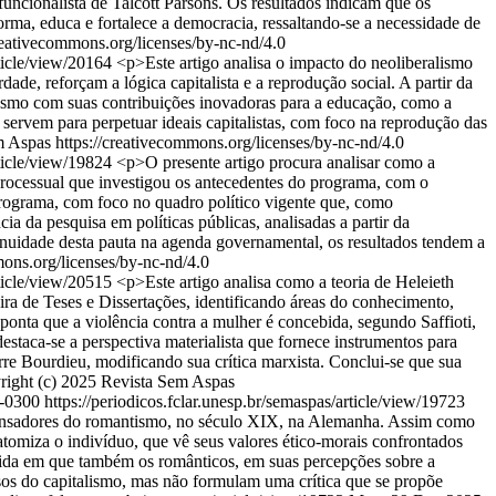
-funcionalista de Talcott Parsons. Os resultados indicam que os
ma, educa e fortalece a democracia, ressaltando-se a necessidade de
reativecommons.org/licenses/by-nc-nd/4.0
rticle/view/20164
<p>Este artigo analisa o impacto do neoliberalismo
de, reforçam a lógica capitalista e a reprodução social. A partir da
Mesmo com suas contribuições inovadoras para a educação, como a
servem para perpetuar ideais capitalistas, com foco na reprodução das
 Aspas https://creativecommons.org/licenses/by-nc-nd/4.0
rticle/view/19824
<p>O presente artigo procura analisar como a
 processual que investigou os antecedentes do programa, com o
 programa, com foco no quadro político vigente que, como
ia da pesquisa em políticas públicas, analisadas a partir da
inuidade desta pauta na agenda governamental, os resultados tendem a
ons.org/licenses/by-nc-nd/4.0
rticle/view/20515
<p>Este artigo analisa como a teoria de Heleieth
ira de Teses e Dissertações, identificando áreas do conhecimento,
aponta que a violência contra a mulher é concebida, segundo Saffioti,
estaca-se a perspectiva materialista que fornece instrumentos para
re Bourdieu, modificando sua crítica marxista. Conclui-se que sua
right (c) 2025 Revista Sem Aspas
 -0300
https://periodicos.fclar.unesp.br/semaspas/article/view/19723
s pensadores do romantismo, no século XIX, na Alemanha. Assim como
miza o indivíduo, que vê seus valores ético-morais confrontados
medida em que também os românticos, em suas percepções sobre a
rosos do capitalismo, mas não formulam uma crítica que se propõe