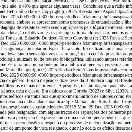
de conteúdo. A fundamentação teórica baseia-se na perspectiva estrutural
que não, e 40% que apenas algumas vezes. Conclui-se que a rádio infor
iel Hebo Júlio Barros
Copyright (c) 2025 Revista Sem Aspas https://c
 Dec 2025 00:00:00 -0300
https://periodicos.fclar.unesp.br/semaspas/a
ucacionais, embora se apresentem como promessas de emancipação e liberda
pedagogia de Pestalozzi vem sendo apropriada pela lógica neoliberal. 
da educação relativizou esses princípios, tornando-os instrumentos que 
a Tomasini, Eduardo Donizeti Girotto
Copyright (c) 2025 Revista Sem
 Dec 2025 00:00:00 -0300
https://periodicos.fclar.unesp.br/semaspas/a
nsegurança alimentar no Brasil. Para tanto, foi realizada uma análise
te, levantando seus objetivos e estruturação; e o cenário posterior ao
logia utilizada foi de revisão bibliográfica, utilizando autores referênc
me Zero foi uma importante política pública alimentar, mas sem a cont
ni Martelli
Copyright (c) 2025 Revista Sem Aspas https://creativecomm
 Dec 2025 00:00:00 -0300
https://periodicos.fclar.unesp.br/semaspas/a
ncia de gênero. Foram mapeadas doze teses da Biblioteca Digital Brasile
mobilizados e temas recorrentes. A pesquisa, de abordagem qualitativa, 
 gênero, raça e classe. Em diálogo com Correia (2023) e Silva (2020), d
ntos teóricos em trabalhos que aproximam Saffioti de autores como Pier
reservar sua radicalidade analítica.</p>
Mariana dos Reis Tauber
Copy
fclar.unesp.br/semaspas/article/view/20515
Mon, 29 Dec 2025 00:00:00
arcada pela resignação, com alguns traços das aspirações dos primeiro
icos, a percepção é expressa como uma cisão no pensamento — que ato
artir de suas conclusões a respeito do processo de racionalização, na 
 partir de um ponto de vista resignado, que não aceita os efeitos desast