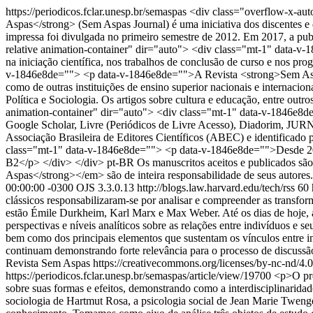
https://periodicos.fclar.unesp.br/semaspas
<div class="overflow-x-aut
Aspas</strong> (Sem Aspas Journal) é uma iniciativa dos discentes e
impressa foi divulgada no primeiro semestre de 2012. Em 2017, a pub
relative animation-container" dir="auto"> <div class="mt-1" data-v-
na iniciação científica, nos trabalhos de conclusão de curso e nos p
v-1846e8de=""> <p data-v-1846e8de="">A Revista <strong>Sem Aspas<
como de outras instituições de ensino superior nacionais e internacion
Política e Sociologia. Os artigos sobre cultura e educação, entre outr
animation-container" dir="auto"> <div class="mt-1" data-v-1846e8de
Google Scholar, Livre (Periódicos de Livre Acesso), Diadorim, JU
Associação Brasileira de Editores Científicos (ABEC) e identificado 
class="mt-1" data-v-1846e8de=""> <p data-v-1846e8de="">Desde 202
B2</p> </div> </div>
pt-BR
Os manuscritos aceitos e publicados s
Aspas</strong></em> são de inteira responsabilidade de seus autores.
00:00:00 -0300
OJS 3.3.0.13
http://blogs.law.harvard.edu/tech/rss
60
clássicos responsabilizaram-se por analisar e compreender as transfor
estão Émile Durkheim, Karl Marx e Max Weber. Até os dias de hoje, as 
perspectivas e níveis analíticos sobre as relações entre indivíduos e
bem como dos principais elementos que sustentam os vínculos entre in
continuam demonstrando forte relevância para o processo de discussã
Revista Sem Aspas https://creativecommons.org/licenses/by-nc-nd/4.
https://periodicos.fclar.unesp.br/semaspas/article/view/19700
<p>O pre
sobre suas formas e efeitos, demonstrando como a interdisciplinarida
sociologia de Hartmut Rosa, a psicologia social de Jean Marie Twenge 