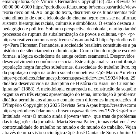
emancipatória.</p>
Vinícius Bernardes
Copyright (c) 2025 Revista S
00:00:00 -0300
https://periodicos.fclar.unesp.br/semaspas/article/vi
teoria decolonial. Ao longo do texto, discutem-se os fundamentos teór
entendimento de que a teleologia do cinema negro consiste na afirma
sustenta hierarquias raciais, culturais e simbólicas. O estudo destaca 
pedagógico e político. Sob uma perspectiva decolonial, o artigo tam
processos de ruptura da subalternização de povos e culturas.</p> <p
https://creativecommons.org/licenses/by-nc-nd/4.0
https://periodicos.
<p>Para Florestan Fernandes, a sociedade brasileira constituiu-se a p
histórico de silenciamento e dominação. Com o fim do regime escravis
formas, a lógica excludente da antiga ordem estamental. Desprovidos 
desenvolvimento econômico e social. Este artigo analisa a contribuiç
população negra funções subalternas, dissociadas do trabalho livre, r
da população negra na ordem social competitiva.</p>
Marco Aurelio d
https://periodicos.fclar.unesp.br/semaspas/article/view/19924
Mon, 29
didática desenvolvida na disciplina de História do Brasil no Cursinh
Ipiranga” (1888). A metodologia empregada na construção da sequência
organiza em três etapas: apresentação do tema, introdução à problemat
didática permitiu aos alunos o contato com diferentes interpretações hi
D'Império
Copyright (c) 2025 Revista Sem Aspas https://creativecom
https://periodicos.fclar.unesp.br/semaspas/article/view/19763
<p>Procu
Intitulada <em>O mundo ainda é jovem</em>, que trata de problemas rel
das indagações da jornalista Maria Serena Palieri, temas relativos à 
contextualidade do trabalho no mundo e do mundo do trabalho. Vejamos
através de uma visão sociológica.</p>
José Dantas de Sousa Junior
C