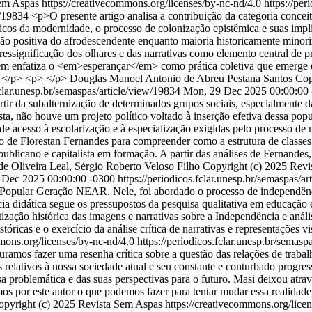
em Aspas https://creativecommons.org/licenses/by-nc-nd/4.0
https://per
ew/19834
<p>O presente artigo analisa a contribuição da categoria conc
icos da modernidade, o processo de colonização epistêmica e suas impli
ção positiva do afrodescendente enquanto maioria historicamente mino
a ressignificação dos olhares e das narrativas como elemento central de 
bém enfatiza o <em>esperançar</em> como prática coletiva que emerge e
> </p> <p> </p>
Douglas Manoel Antonio de Abreu Pestana Santos
Cop
fclar.unesp.br/semaspas/article/view/19834
Mon, 29 Dec 2025 00:00:00
artir da subalternização de determinados grupos sociais, especialmente 
ta, não houve um projeto político voltado à inserção efetiva dessa pop
de acesso à escolarização e à especialização exigidas pelo processo de
ão de Florestan Fernandes para compreender como a estrutura de classes
epublicano e capitalista em formação. A partir das análises de Fernande
e Oliveira Leal, Sérgio Roberto Veloso Filho
Copyright (c) 2025 Revi
 Dec 2025 00:00:00 -0300
https://periodicos.fclar.unesp.br/semaspas/a
o Popular Geração NEAR. Nele, foi abordado o processo de independênci
 didática segue os pressupostos da pesquisa qualitativa em educação e 
ização histórica das imagens e narrativas sobre a Independência e anál
stóricas e o exercício da análise crítica de narrativas e representações 
mons.org/licenses/by-nc-nd/4.0
https://periodicos.fclar.unesp.br/semasp
ramos fazer uma resenha crítica sobre a questão das relações de trabal
ativos à nossa sociedade atual e seu constante e conturbado progresso.
essa problemática e das suas perspectivas para o futuro. Masi deixou at
 por este autor o que podemos fazer para tentar mudar essa realidade, 
opyright (c) 2025 Revista Sem Aspas https://creativecommons.org/licen