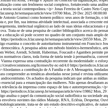
ntrais em Rosa, Twenge e Spitzer no contexto da digitalização, respec
alização como um fenômeno social complexo, fortalecendo uma análise s
a a teoria social contemporânea.</p>
Jonas Ferreira de Castro Neto
Copy
fclar.unesp.br/semaspas/article/view/19700
Mon, 29 Dec 2025 00:00:00
de Antonio Gramsci como homem político: seus anos de formação, o iní
 por fim, sua intensa atividade intelectual, associada a crescente enf
 hegemonia, intelectual orgânico) ao lado de suas ideias educacionais 
a Nova. Trata-se de uma pesquisa de caráter bibliográfico acerca do pe
bre a educação só pode ocorrer no quadro de um conjunto mais amplo de
0
https://periodicos.fclar.unesp.br/semaspas/article/view/20559
Mon, 29 
igo examina o conceito de autoritarismo instrumental em Francisco Jos
o democrática. A pesquisa adota um método histórico-hermenêutico, arti
om Weber, Arendt, Schmitt, Habermas, Foucault e Agamben permite probl
tos normativos claros, toda forma de tutela tende à permanência, conve
Vianna expressa uma contradição recorrente da modernidade: o esforço 
://creativecommons.org/licenses/by-nc-nd/4.0
https://periodicos.fclar.
>Abordamos a contribuição de A Família e de A Mensageira, fundadas 
ara compreender as temáticas abordadas nesse jornal e revista utilizamos
 e androcentrismo. Os achados da pesquisa indicam que ambas as mídias 
ssencial para a emancipação das mulheres. Não apenas desafiaram as 
a relevância da imprensa como espaço de luta e autorrepresentação.</p
0
https://periodicos.fclar.unesp.br/semaspas/article/view/19862
Mon, 29 
igo analisa o papel da comunicação social radiofônica na sociedade an
a envolveu ouvintes das rádios Malanje, RNA, Eclésia, Despertar, Ouv
ologicamente, trata-se de um estudo descritivo-explicativo, de natur