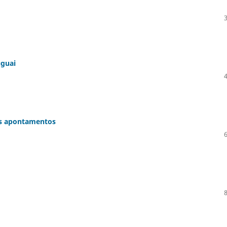
uguai
ns apontamentos