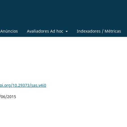
Anúncios
Avaliadores Ad hoc
Indexadores / Métricas
doi.org/10.29373/sas.v4i0
/06/2015