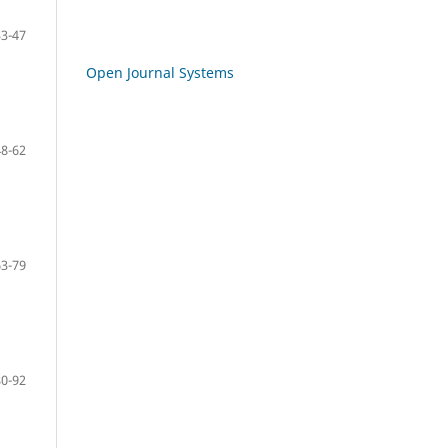
33-47
Open Journal Systems
48-62
63-79
80-92