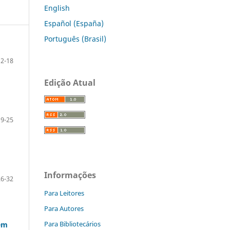
English
Español (España)
Português (Brasil)
2-18
Edição Atual
19-25
Informações
26-32
Para Leitores
Para Autores
Para Bibliotecários
vem