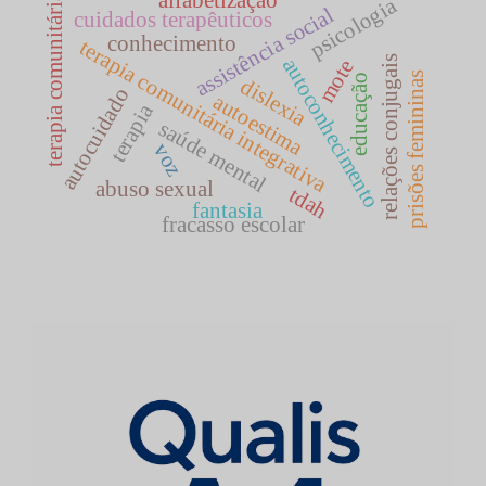
alfabetização
terapia comunitária
psicologia
assistência social
cuidados terapêuticos
conhecimento
terapia comunitária integrativa
relações conjugais
autoconhecimento
mote
prisões femininas
educação
dislexia
autocuidado
autoestima
terapia
saúde mental
voz
abuso sexual
tdah
fantasia
fracasso escolar