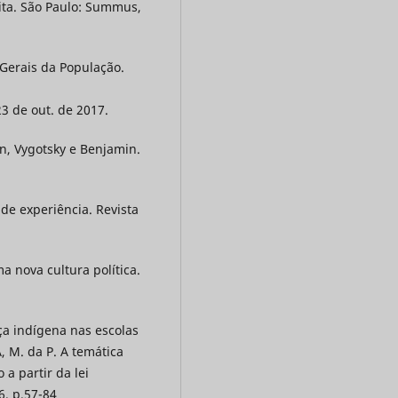
rita. São Paulo: Summus,
 Gerais da População.
23 de out. de 2017.
n, Vygotsky e Benjamin.
de experiência. Revista
 nova cultura política.
ça indígena nas escolas
A, M. da P. A temática
 a partir da lei
6. p.57-84