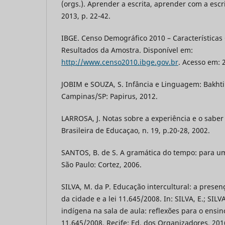
(orgs.). Aprender a escrita, aprender com a esc
2013, p. 22-42.
IBGE. Censo Demográfico 2010 – Características
Resultados da Amostra. Disponível em:
http://www.censo2010.ibge.gov.br
. Acesso em: 
JOBIM e SOUZA, S. Infância e Linguagem: Bakhti
Campinas/SP: Papirus, 2012.
LARROSA, J. Notas sobre a experiência e o saber 
Brasileira de Educaçao, n. 19, p.20-28, 2002.
SANTOS, B. de S. A gramática do tempo: para uma
São Paulo: Cortez, 2006.
SILVA, M. da P. Educação intercultural: a presen
da cidade e a lei 11.645/2008. In: SILVA, E.; SILV
indígena na sala de aula: reflexões para o ensino
11.645/2008. Recife: Ed. dos Organizadores, 201