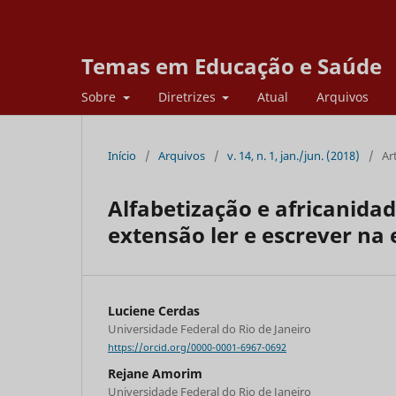
Temas em Educação e Saúde
Sobre
Diretrizes
Atual
Arquivos
Início
/
Arquivos
/
v. 14, n. 1, jan./jun. (2018)
/
Ar
Alfabetização e africanida
extensão ler e escrever na 
Luciene Cerdas
Universidade Federal do Rio de Janeiro
https://orcid.org/0000-0001-6967-0692
Rejane Amorim
Universidade Federal do Rio de Janeiro