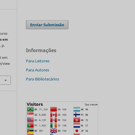
Enviar Submissão
curso
s em
, p.
Informações
l em:
Para Leitores
le/view
Para Autores
Para Bibliotecários