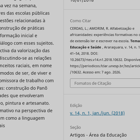
ma vez na semana,
es das escolas públicas
uestões relacionadas à
Como Citar
construção de práticas
CERDAS, L.; AMORIM, R. Alfabetização e
africanidades: experiências formativas no 
formação inicial e
de extensão ler e escrever na escola.
Tema
álogo com esses sujeitos.
Educação e Saúde
, Araraquara, v. 14, n. 1
tiva da valorização das
41–54, 2018. DOI:
discutindo-se as relações
10.26673/rtes.v14.n1.2018.10632. Disponíve
onceitos raciais, em nome
https://periodicos.fclar.unesp.br/tes/artic
/10632. Acesso em: 7 ago. 2026.
 modos de ser, de viver e
romissora de trabalho com
Fomatos de Citação
tas: construção do Panõ
dades que envolveram
o, pintura e artesanato.
Edição
mativo na perspectiva de
v. 14, n. 1, jan./jun. (2018)
 bem como a linguagem
ais
Seção
Artigos - Área da Educação