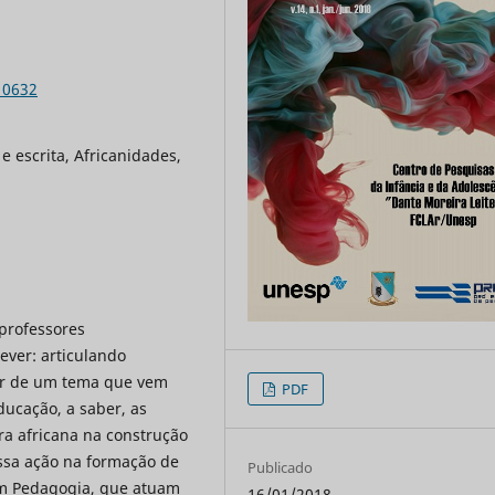
10632
 e escrita, Africanidades,
 professores
ever: articulando
tir de um tema que vem
PDF
ucação, a saber, as
ra africana na construção
dessa ação na formação de
Publicado
em Pedagogia, que atuam
16/01/2018