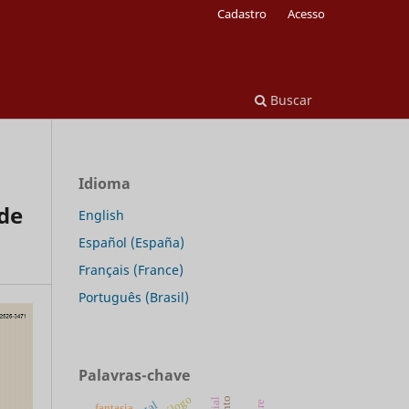
Cadastro
Acesso
Buscar
Idioma
 de
English
Español (España)
Français (France)
Português (Brasil)
Palavras-chave
diálogo
fantasia