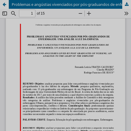
Problemas e angústias vivenciados por pós-graduandos de enfermagem: uma análise à luz da empatia