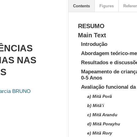
Contents
Figures
Refere
RESUMO
Main Text
Introdução
IÊNCIAS
Abordagem teórico-me
NAS NAS
Resultados e discussõ
MS
Mapeamento de criança
0-5 Anos
Avaliação funcional da
Garcia BRUNO
a) Mitã Porã
b) Mitã’i
c) Mitã Arandu
d) Mitã Porayhu
e) Mitã Rory