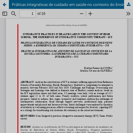
Práticas integrativas de cuidado em saúde no contexto do Ensino Médio: a experiencia da Terapia Comunitária Integrativa – TCI