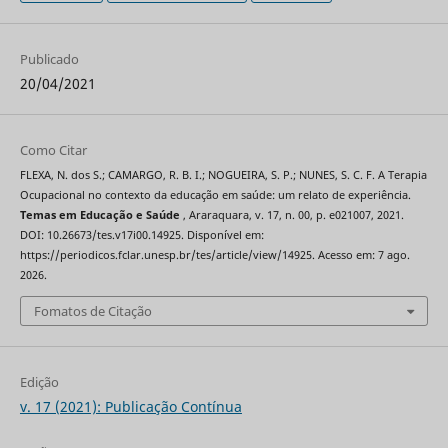
Publicado
20/04/2021
Como Citar
FLEXA, N. dos S.; CAMARGO, R. B. I.; NOGUEIRA, S. P.; NUNES, S. C. F. A Terapia
Ocupacional no contexto da educação em saúde: um relato de experiência.
Temas em Educação e Saúde
, Araraquara, v. 17, n. 00, p. e021007, 2021.
DOI: 10.26673/tes.v17i00.14925. Disponível em:
https://periodicos.fclar.unesp.br/tes/article/view/14925. Acesso em: 7 ago.
2026.
Fomatos de Citação
Edição
v. 17 (2021): Publicação Contínua