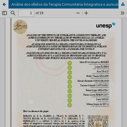
Análise dos efeitos da Terapia Comunitária Integrativa e auriculoterapia na saúde de profissionais de um hospital público universitário durante a pandemia por COVID-19