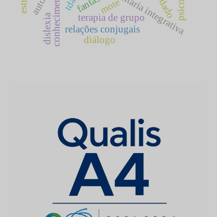
terapia comunitária integrativa
conhecimento
fantasia
tdah
mote
dislexia
terapia de grupo
relações conjugais
diálogo