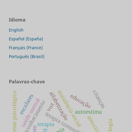
Idioma
English
Español (España)
Français (France)
Português (Brasil)
Palavras-chave
assistência social
crianças
alfabetização
estresse psicológico
educação
escolares
saúde mental
autoconhecimento
voz
autoestima
autocuidado
psicologia
terapia