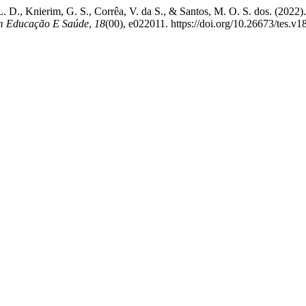
 L. D., Knierim, G. S., Corrêa, V. da S., & Santos, M. O. S. dos. (20
 Educação E Saúde
,
18
(00), e022011. https://doi.org/10.26673/tes.v