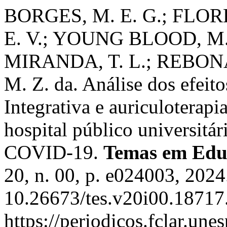
BORGES, M. E. G.; FLOR
E. V.; YOUNG BLOOD, M.
MIRANDA, T. L.; REBONAT
M. Z. da. Análise dos efeit
Integrativa e auriculoterapi
hospital público universitá
COVID-19.
Temas em Edu
20, n. 00, p. e024003, 2024
10.26673/tes.v20i00.18717
https://periodicos.fclar.une