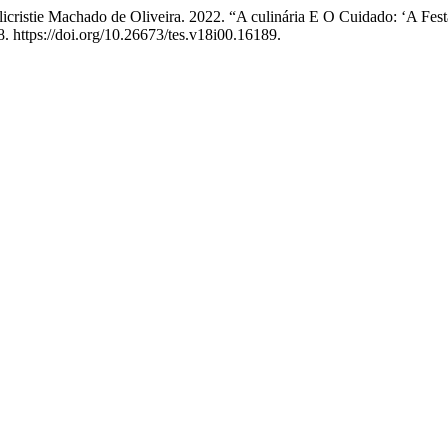
ulicristie Machado de Oliveira. 2022. “A culinária E O Cuidado: ‘A F
. https://doi.org/10.26673/tes.v18i00.16189.