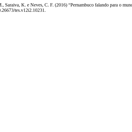
. M., Saraiva, K. e Neves, C. F. (2016) “Pernambuco falando para o mun
10.26673/tes.v12i2.10231.