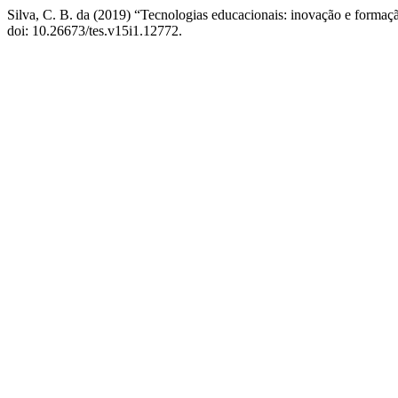
Silva, C. B. da (2019) “Tecnologias educacionais: inovação e formaç
doi: 10.26673/tes.v15i1.12772.