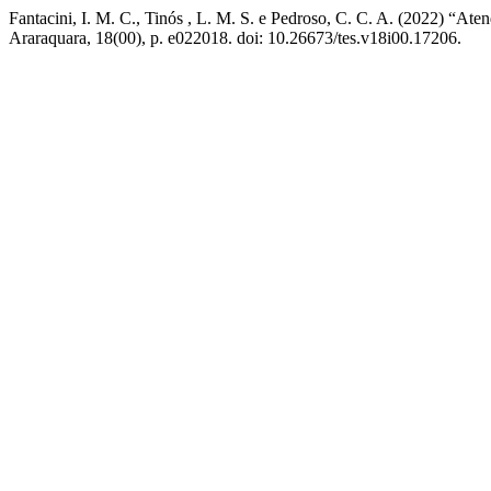
Fantacini, I. M. C., Tinós , L. M. S. e Pedroso, C. C. A. (2022) “Ate
Araraquara, 18(00), p. e022018. doi: 10.26673/tes.v18i00.17206.