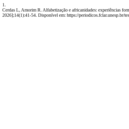
1.
Cerdas L, Amorim R. Alfabetização e africanidades: experiências forma
2026];14(1):41-54. Disponível em: https://periodicos.fclar.unesp.br/te