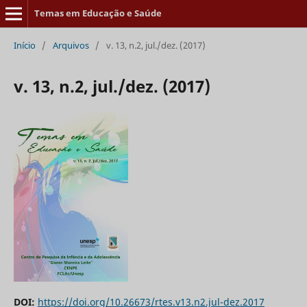
Temas em Educação e Saúde
Início
/
Arquivos
/
v. 13, n.2, jul./dez. (2017)
v. 13, n.2, jul./dez. (2017)
DOI:
https://doi.org/10.26673/rtes.v13.n2.jul-dez.2017