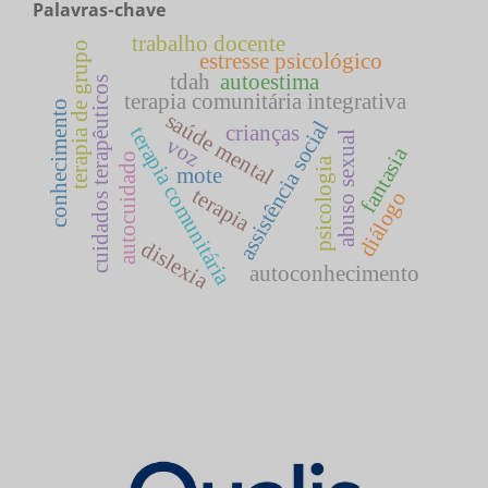
Palavras-chave
trabalho docente
terapia de grupo
estresse psicológico
tdah
autoestima
cuidados terapêuticos
terapia comunitária integrativa
conhecimento
saúde mental
assistência social
crianças
terapia comunitária
abuso sexual
voz
fantasia
autocuidado
psicologia
mote
terapia
diálogo
dislexia
autoconhecimento