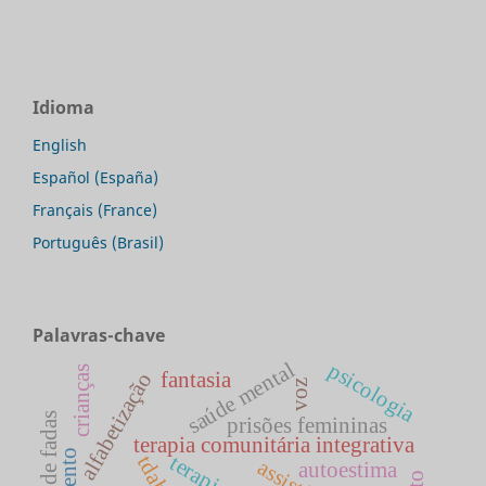
Idioma
English
Español (España)
Français (France)
Português (Brasil)
Palavras-chave
saúde mental
psicologia
crianças
fantasia
alfabetização
voz
contos de fadas
prisões femininas
terapia comunitária integrativa
terapia
tdah
autoestima