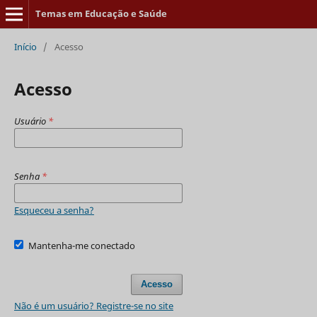
Temas em Educação e Saúde
Início
/
Acesso
Acesso
Usuário
*
Senha
*
Esqueceu a senha?
Mantenha-me conectado
Acesso
Não é um usuário? Registre-se no site