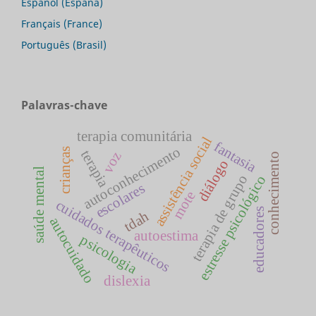
Español (España)
Français (France)
Português (Brasil)
Palavras-chave
terapia comunitária
assistência social
fantasia
autoconhecimento
crianças
terapia
voz
conhecimento
diálogo
saúde mental
terapia de grupo
estresse psicológico
escolares
mote
cuidados terapêuticos
educadores
tdah
autocuidado
autoestima
psicologia
dislexia