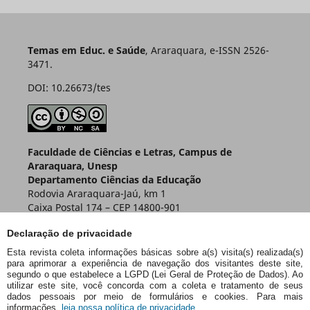
Temas em Educ. e Saúde
, Araraquara, e-ISSN 2526-
3471.
DOI: 10.26673/tes
Faculdade de Ciências e Letras, Campus de
Araraquara, Unesp
Departamento Ciências da Educação
Rodovia Araraquara-Jaú, km 1
Caixa Postal 174 – CEP 14800-901
Araraquara – SP – Brasil
Declaração de privacidade
Esta revista coleta informações básicas sobre a(s) visita(s) realizada(s)
para aprimorar a experiência de navegação dos visitantes deste site,
segundo o que estabelece a LGPD (Lei Geral de Proteção de Dados). Ao
utilizar este site, você concorda com a coleta e tratamento de seus
dados pessoais por meio de formulários e cookies. Para mais
informações,
leia nossa política de privacidade.