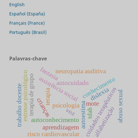
English
Español (España)
Français (France)
Português (Brasil)
Palavras-chave
fantasia
neuropatia auditiva
estresse psicológico
terapia de grupo
assistência social
conhecimento
autocuidado
trabalho docente
cuidados terapêuticos
dislexia
terapia
abuso sexual
crianças
mote
autoestima
psicologia
alfabetização
voz
tdah
autoconhecimento
aprendizagem
risco cardiovascular