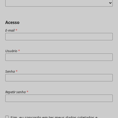
Acesso
E-mail
*
Usuário
*
Senha
*
Repetir senha
*
Sim, eu concordo em ter meus dados coletados e