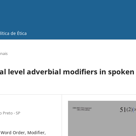
lítica de Ética
inais
l level adverbial modifiers in spoken
o Preto - SP
 Word Order, Modifier,