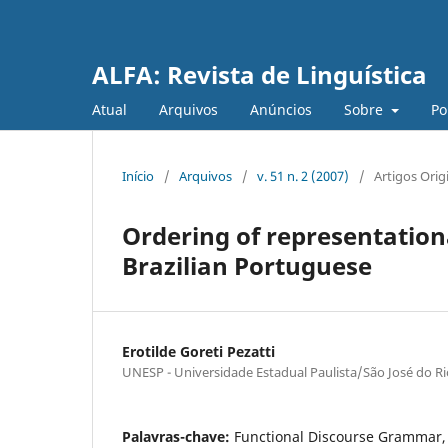
ALFA: Revista de Linguística
Atual
Arquivos
Anúncios
Sobre
Po
Início
/
Arquivos
/
v. 51 n. 2 (2007)
/
Artigos Orig
Ordering of representationa
Brazilian Portuguese
Erotilde Goreti Pezatti
UNESP - Universidade Estadual Paulista/São José do Ri
Palavras-chave:
Functional Discourse Grammar,