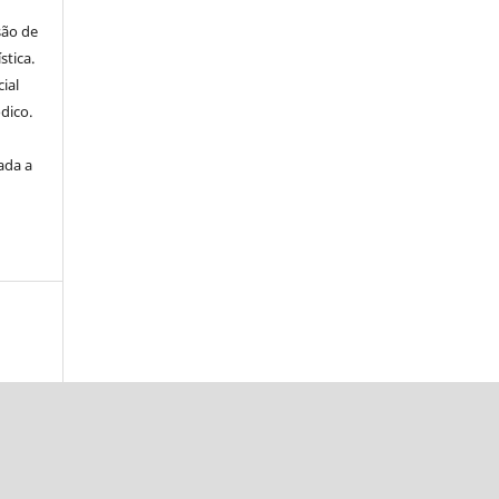
são de
stica.
ial
dico.
ada a
a