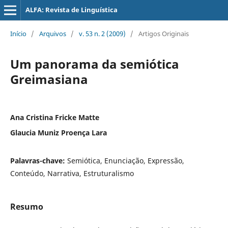
ALFA: Revista de Linguística
Início
/
Arquivos
/
v. 53 n. 2 (2009)
/
Artigos Originais
Um panorama da semiótica
Greimasiana
Ana Cristina Fricke Matte
Glaucia Muniz Proença Lara
Palavras-chave:
Semiótica, Enunciação, Expressão,
Conteúdo, Narrativa, Estruturalismo
Resumo