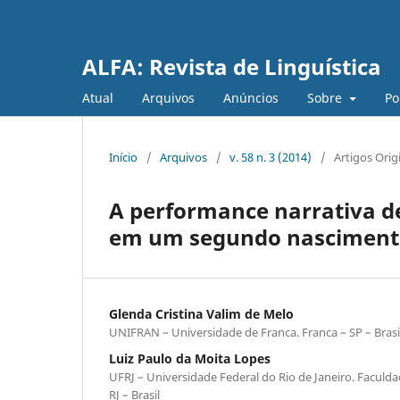
ALFA: Revista de Linguística
Atual
Arquivos
Anúncios
Sobre
Po
Início
/
Arquivos
/
v. 58 n. 3 (2014)
/
Artigos Orig
A performance narrativa d
em um segundo nasciment
Glenda Cristina Valim de Melo
UNIFRAN – Universidade de Franca. Franca – SP – Brasi
Luiz Paulo da Moita Lopes
UFRJ – Universidade Federal do Rio de Janeiro. Faculdad
RJ – Brasil