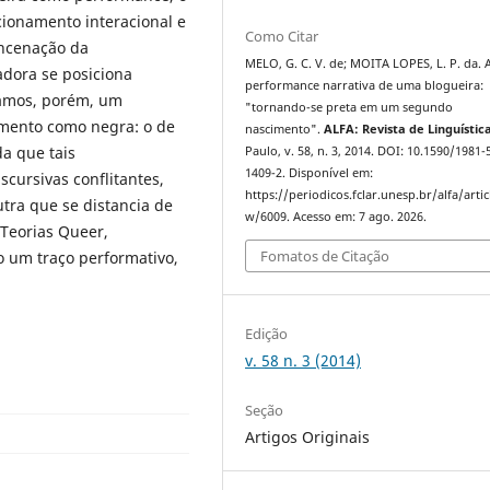
cionamento interacional e
Como Citar
encenação da
MELO, G. C. V. de; MOITA LOPES, L. P. da. 
adora se posiciona
performance narrativa de uma blogueira:
camos, porém, um
"tornando-se preta em um segundo
imento como negra: o de
nascimento".
ALFA: Revista de Linguístic
a que tais
Paulo, v. 58, n. 3, 2014. DOI: 10.1590/1981-
1409-2. Disponível em:
cursivas conflitantes,
https://periodicos.fclar.unesp.br/alfa/artic
tra que se distancia de
w/6009. Acesso em: 7 ago. 2026.
 Teorias Queer,
Fomatos de Citação
o um traço performativo,
Edição
v. 58 n. 3 (2014)
Seção
Artigos Originais