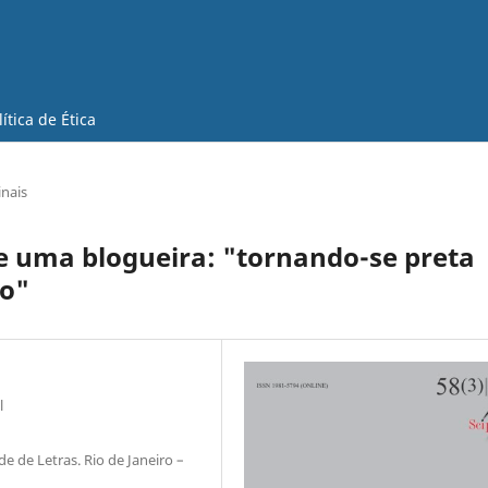
lítica de Ética
inais
e uma blogueira: "tornando-se preta
o"
l
e de Letras. Rio de Janeiro –