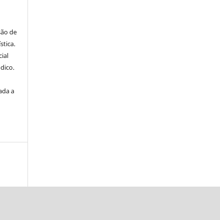
são de
stica.
ial
dico.
ada a
a