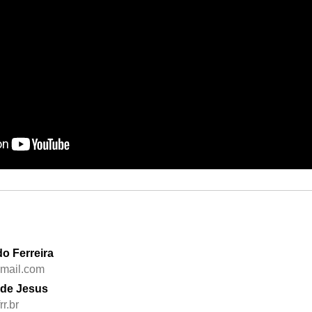
o Ferreira
gmail.com
a de Jesus
r.br