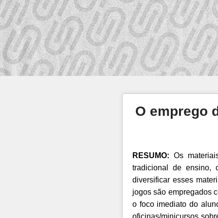
O emprego da
RESUMO:
Os materiais
tradicional de ensino,
diversificar esses mate
jogos são empregados com
o foco imediato do alu
oficinas/minicursos sob