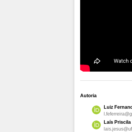
Autoria
Luiz Fernand
l.feferreira@
Laís Priscil
lais.jesus@ufr