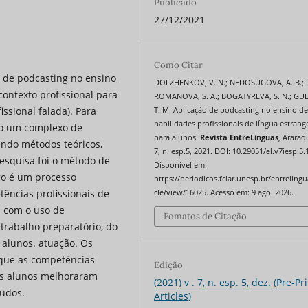
Publicado
27/12/2021
Como Citar
o de podcasting no ensino
DOLZHENKOV, V. N.; NEDOSUGOVA, A. B.;
contexto profissional para
ROMANOVA, S. A.; BOGATYREVA, S. N.; GU
ssional falada). Para
T. M. Aplicação de podcasting no ensino d
habilidades profissionais de língua estrang
ado um complexo de
para alunos.
Revista EntreLinguas
, Araraq
indo métodos teóricos,
7, n. esp.5, 2021. DOI: 10.29051/el.v7iesp.5.
esquisa foi o método de
Disponível em:
go é um processo
https://periodicos.fclar.unesp.br/entrelingu
ências profissionais de
cle/view/16025. Acesso em: 9 ago. 2026.
a com o uso de
Fomatos de Citação
 trabalho preparatório, do
 alunos. atuação. Os
 que as competências
Edição
dos alunos melhoraram
(2021) v . 7, n. esp. 5, dez. (Pre-Pr
tudos.
Articles)