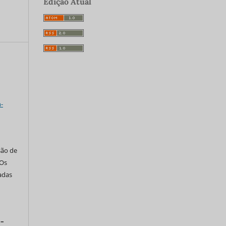
Edição Atual
a
-
são de
 Os
tadas
 –