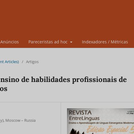
Anúncios
Pareceristas ad hoc
Indexadores / Métricas
int Articles)
/
Artigos
nsino de habilidades profissionais de
nos
ty), Moscow – Russia