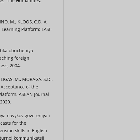
ies: The Humanities.
INO, M., KLOOS, C.D. A
 Learning Platform: LASI-
ktika obucheniya
aching foreign
ess, 2004.
 LIGAS, M., MORAGA, S.D.,
 Acceptance of the
latform. ASEAN Journal
 2020.
tiya navykov govoreniya i
casts for the
sion skills in English
lturnoi kommunikatsii