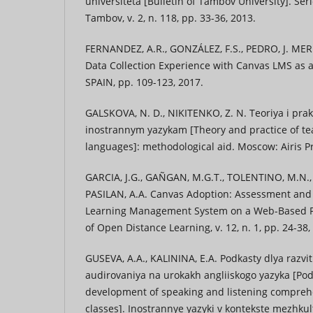
universiteta [Bulletin of Tambov University]. Ser
Tambov, v. 2, n. 118, pp. 33-36, 2013.
FERNANDEZ, A.R., GONZÁLEZ, F.S., PEDRO, J. MER
Data Collection Experience with Canvas LMS as a
SPAIN, pp. 109-123, 2017.
GALSKOVA, N. D., NIKITENKO, Z. N. Teoriya i pra
inostrannym yazykam [Theory and practice of te
languages]: methodological aid. Moscow: Airis Pr
GARCIA, J.G., GAÑGAN, M.G.T., TOLENTINO, M.N.,
PASILAN, A.A. Canvas Adoption: Assessment and
Learning Management System on a Web-Based P
of Open Distance Learning, v. 12, n. 1, pp. 24-38,
GUSEVA, A.A., KALININA, E.A. Podkasty dlya razvi
audirovaniya na urokakh angliiskogo yazyka [Pod
development of speaking and listening comprehen
classes]. Inostrannye yazyki v kontekste mezhku