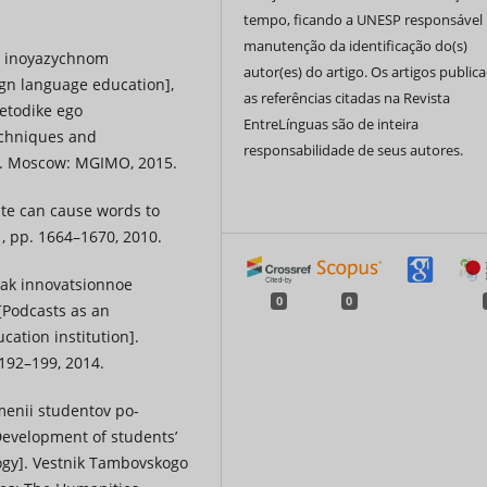
tempo, ficando a UNESP responsável 
manutenção da identificação do(s)
 v inoyazychnom
autor(es) do artigo. Os artigos public
eign language education],
as referências citadas na Revista
metodike ego
EntreLínguas são de inteira
echniques and
responsabilidade de seus autores.
 2. Moscow: MGIMO, 2015.
rate can cause words to
1, pp. 1664–1670, 2010.
kak innovatsionnoe
0
0
[Podcasts as an
cation institution].
 192–199, 2014.
menii studentov po-
evelopment of students’
logy]. Vestnik Tambovskogo