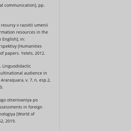
ral communication], pp.
esursy v razvitii umenii
rmation resources in the
English], in:
erspektivy [Humanities
 of papers. Yelets, 2012.
 Linguodidactic
ultinational audience in
Araraquara, v. 7, n. esp.2,
0.
ogo otsenivaniya po
ssessments in foreign
hologiya [World of
52, 2019.