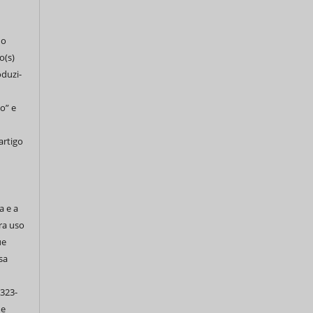
do
o(s)
oduzi-
o” e
artigo
a e a
ra uso
ue
sa
 323-
de