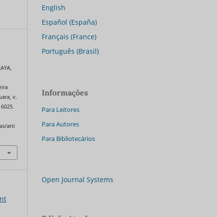
English
Español (España)
Français (France)
Português (Brasil)
LAYA,
e
eira
Informações
uara, v.
16025.
Para Leitores
Para Autores
as/arti
Para Bibliotecários
Open Journal Systems
int