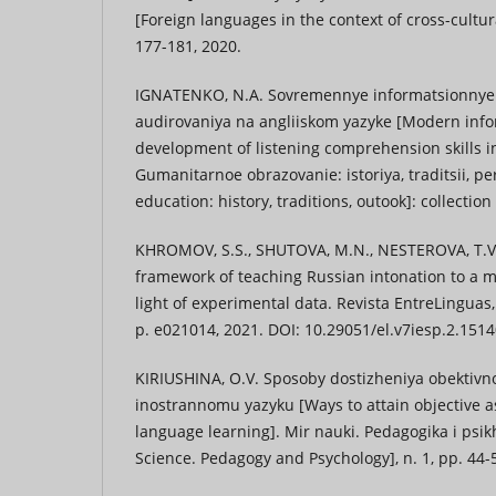
[Foreign languages in the context of cross-cultu
177-181, 2020.
IGNATENKO, N.A. Sovremennye informatsionnye r
audirovaniya na angliiskom yazyke [Modern info
development of listening comprehension skills in 
Gumanitarnoe obrazovanie: istoriya, traditsii, p
education: history, traditions, outook]: collection
KHROMOV, S.S., SHUTOVA, M.N., NESTEROVA, T.V.
framework of teaching Russian intonation to a m
light of experimental data. Revista EntreLinguas, 
p. e021014, 2021. DOI: 10.29051/el.v7iesp.2.1514
KIRIUSHINA, O.V. Sposoby dostizheniya obektivn
inostrannomu yazyku [Ways to attain objective a
language learning]. Mir nauki. Pedagogika i psik
Science. Pedagogy and Psychology], n. 1, pp. 44-