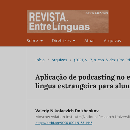
Sobre
Diretrizes
Atual
Arquivos
Início
/
Arquivos
/
(2021) v . 7, n. esp. 5, dez. (Pre-Pr
Aplicação de podcasting no e
língua estrangeira para alu
Valeriy Nikolaevich Dolzhenkov
Moscow Aviation Institute (National Research Universi
https://orcid.org/0000-0001-9183-1448