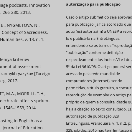
autorização para publicação
guage podcasts. Innovation
. 266-280, 2013.
Caso o artigo submetido seja aprova
para publicação, já fica acordado que 
 B., NYGMETOVA, N.,
autor(es) autoriza(m) a UNESP a repr
 Concept of Sacredness.
lo e publicá-lo na EntreLínguas,
Humanities, v. 13, n. 1,
entendendo-se os termos “reproduçã
“publicação” conforme definição
eniya kriteriev
respectivamente dos incisos VI e I do 
opment of assessment
5° da Lei 9610/98. O artigo poderá ser
strannykh yazykov [Foreign
acessado pela rede mundial de
urg, 2017.
computadores (Internet), sendo
permitidas, a título gratuito, a consult
TT, M.A., MORRILL, T.H.,
reprodução de exemplar do artigo pa
eech rate affects spoken-
próprio de quem a consulta, desde q
p. 1546–1553, 2014.
haja a citação ao texto consultado. Es
autorização de publicação 328
sting in English as a
EntreLínguas, Araraquara, v. 1, n .2, p.
 Journal of Education
328, jul./dez. 2015 não tem limitação 