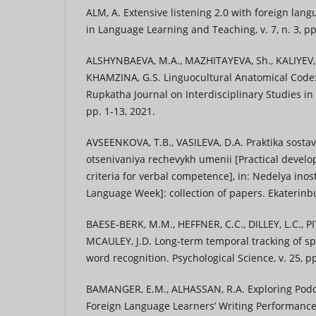
ALM, A. Extensive listening 2.0 with foreign lan
in Language Learning and Teaching, v. 7, n. 3, pp
ALSHYNBAEVA, M.A., MAZHITAYEVA, Sh., KALIYEV,
KHAMZINA, G.S. Linguocultural Anatomical Code:
Rupkatha Journal on Interdisciplinary Studies in 
pp. 1-13, 2021.
AVSEENKOVA, T.B., VASILEVA, D.A. Praktika sostavl
otsenivaniya rechevykh umenii [Practical devel
criteria for verbal competence], in: Nedelya ino
Language Week]: collection of papers. Ekaterinb
BAESE-BERK, M.M., HEFFNER, C.C., DILLEY, L.C., PI
MCAULEY, J.D. Long-term temporal tracking of sp
word recognition. Psychological Science, v. 25, p
BAMANGER, E.M., ALHASSAN, R.A. Exploring Podca
Foreign Language Learners’ Writing Performance.