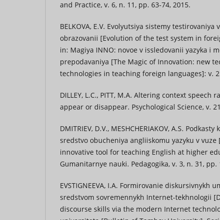
and Practice, v. 6, n. 11, pp. 63-74, 2015.
BELKOVA, E.V. Evolyutsiya sistemy testirovaniya
obrazovanii [Evolution of the test system in for
in: Magiya INNO: novoe v issledovanii yazyka i 
prepodavaniya [The Magic of Innovation: new t
technologies in teaching foreign languages]: v.
DILLEY, L.C., PITT, M.A. Altering context speech 
appear or disappear. Psychological Science, v. 2
DMITRIEV, D.V., MESHCHERIAKOV, A.S. Podkasty 
sredstvo obucheniya angliiskomu yazyku v vuze 
innovative tool for teaching English at higher edu
Gumanitarnye nauki. Pedagogika, v. 3, n. 31, pp.
EVSTIGNEEVA, I.A. Formirovanie diskursivnykh u
sredstvom sovremennykh Internet-tekhnologii [D
discourse skills via the modern Internet techno