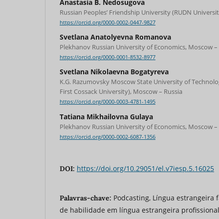
Anastasia B. Nedosugova
Russian Peoples’ Friendship University (RUDN Universi
https://orcid.org/0000-0002-0447-9827
Svetlana Anatolyevna Romanova
Plekhanov Russian University of Economics, Moscow –
https://orcid.org/0000-0001-8532-8977
Svetlana Nikolaevna Bogatyreva
K.G. Razumovsky Moscow State University of Technol
First Cossack University), Moscow – Russia
https://orcid.org/0000-0003-4781-1495
Tatiana Mikhailovna Gulaya
Plekhanov Russian University of Economics, Moscow –
https://orcid.org/0000-0002-6087-1356
https://doi.org/10.29051/el.v7iesp.5.16025
DOI:
Podcasting, Língua estrangeira f
Palavras-chave:
de habilidade em língua estrangeira profissional