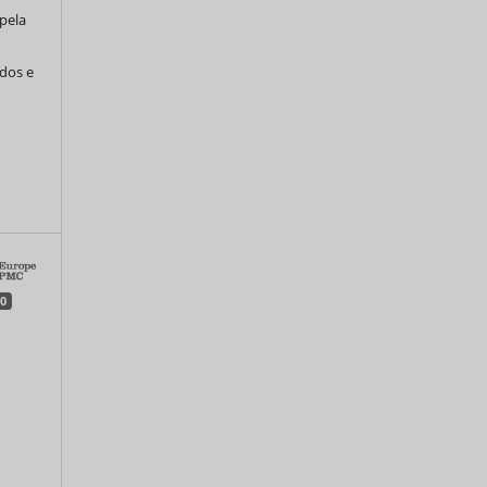
pela
ados e
0