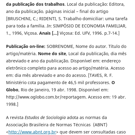
da publicação dos trabalhos
. Local da publicação: Editora,
ano da publicação. páginas inicial – final do artigo
[BRUSCHINI, C.; RIDENTI, S. Trabalho domiciliar: uma tarefa
para toda a família.
In
: SIMPÓSIO DE ECONOMIA FAMILIAR,
1., 1996, Viçosa.
Anais
[...]
Viçosa: Ed. UFV, 1996. p.7-14.]
Publicação on-line:
SOBRENOME, Nome do autor. Título do
artigo/matéria.
Nome do site
, Local da publicação, dia mês
abreviado e ano da publicação. Disponível em: endereço
eletrônico completo para acesso ao artigo/matéria. Acesso
em: dia mês abreviado e ano do acesso. [TAVES, R. F.
Ministério cota pagamento de 46,5 mil professores.
O
Globo
, Rio de Janeiro, 19 abr. 1998. Disponível em:
http://www.oglobo.com.br/reportagem. Acesso em: 19 abr.
1998.]
A revista
Estudos de Sociologia
adota as normas da
Associação Brasileira de Normas Técnicas (ABNT)
<
http://www.abnt.org.br
> que devem ser consultadas caso