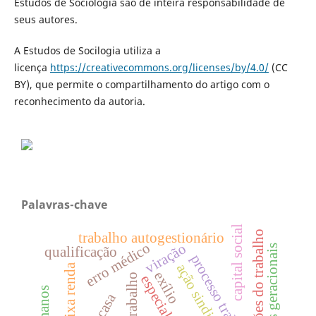
Estudos de Sociologia são de inteira responsabilidade de
seus autores.
A Estudos de Socilogia utiliza a
licença
https://creativecommons.org/licenses/by/4.0/
(CC
BY), que permite o compartilhamento do artigo com o
reconhecimento da autoria.
Palavras-chave
capital social
mutações do trabalho
trabalho autogestionário
erro médico
viração
conflitos geracionais
qualificação
processo trabalho
ação sindical
baixa renda
exílio
especialização