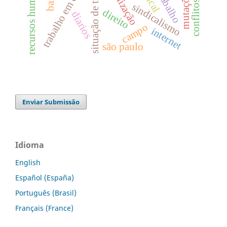
situação de trabalho
recursos humanos
trabalho em casa
sindicalismo
direito
diarios
campo
internet
são paulo
Enviar Submissão
Idioma
English
Español (España)
Português (Brasil)
Français (France)