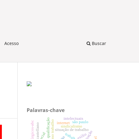
Acesso
Buscar
Palavras-chave
intelectuais
qualificação
processo trabalho
são paulo
metalúrgicos-abc
internet
castellano
sindicalismo
situação de trabalho
viração
exílio