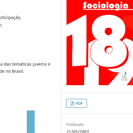
articipação,
e,
a das temáticas juvenis e
de no Brasil.
PDF
Publicado
21/05/2007