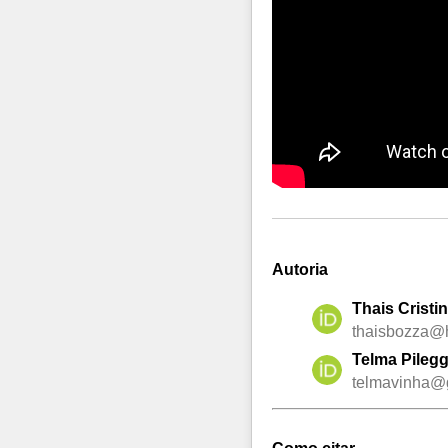
Autoria
Thais Cristi
thaisbozza@
Telma Pilegg
telmavinha@