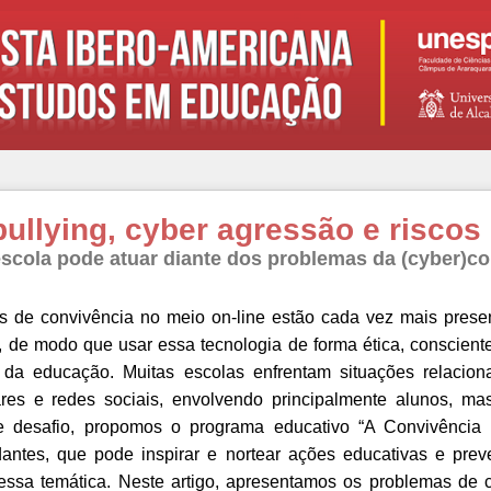
ullying, cyber agressão e riscos 
scola pode atuar diante dos problemas da (cyber)co
 de convivência no meio on-line estão cada vez mais prese
, de modo que usar essa tecnologia de forma ética, consciente
a educação. Muitas escolas enfrentam situações relacion
ares e redes sociais, envolvendo principalmente alunos, 
se desafio, propomos o programa educativo “A Convivência É
antes, que pode inspirar e nortear ações educativas e prev
essa temática. Neste artigo, apresentamos os problemas de 