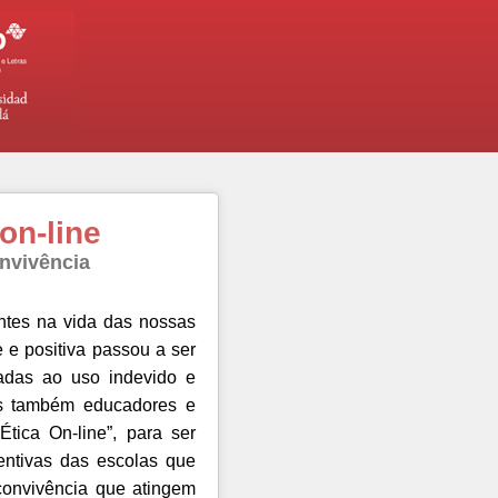
on-line
nvivência
ntes na vida das nossas
 e positiva passou a ser
adas ao uso indevido e
mas também educadores e
tica On-line”, para ser
entivas das escolas que
convivência que atingem