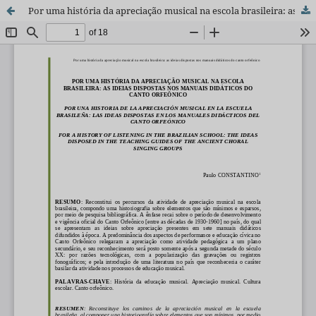
Por uma história da apreciação musical na escola brasileira: as ideias dispostas nos manuais didáticos do canto orfeônico