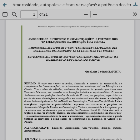
Amorosidade, autopoiese e ‘com-versações’: a potência dos ‘entrelaços nós’ na educação e na ciência