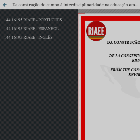
Da construção do campo à interdisciplinaridade na educação ambiental