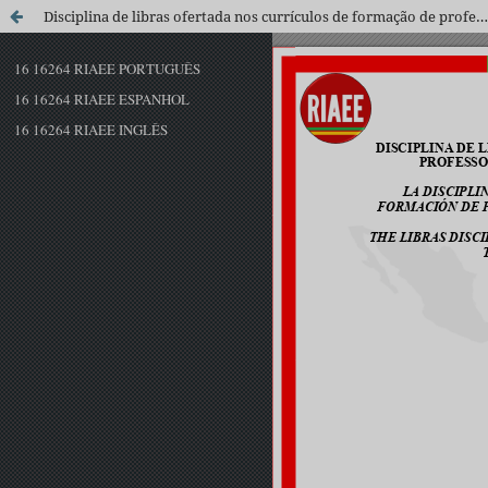
Disciplina de libras ofertada nos currículos de formação de professores de ciências e biologia de Pernambuco